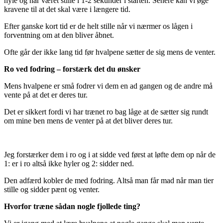
hyle og har været stille i 1-2 sekunder i starten. Senere kan vi øge
kravene til at det skal være i længere tid.
Efter ganske kort tid er de helt stille når vi nærmer os lågen i
forventning om at den bliver åbnet.
Ofte går der ikke lang tid før hvalpene sætter de sig mens de venter.
Ro ved fodring – forstærk det du ønsker
Mens hvalpene er små fodrer vi dem en ad gangen og de andre må
vente på at det er deres tur.
Det er sikkert fordi vi har trænet ro bag låge at de sætter sig rundt
om mine ben mens de venter på at det bliver deres tur.
Jeg forstærker dem i ro og i at sidde ved først at løfte dem op når de
1: er i ro altså ikke hyler og 2: sidder ned.
Den adfærd kobler de med fodring. Altså man får mad når man tier
stille og sidder pænt og venter.
Hvorfor træne sådan nogle fjollede ting?