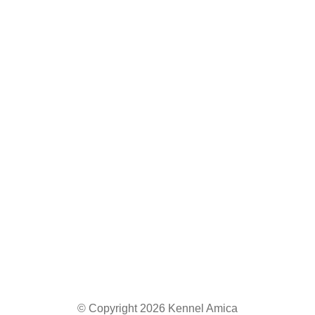
+45 2876 4536
tove_jensen@hotmail.com
Viborgvej 343, 8920 Randers NV
Find os på sociale medier
© Copyright 2026 Kennel Amica