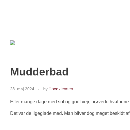
VO
Kennel Amica Adara
Mudderbad
23. maj 2024
by
Tove Jensen
Efter mange dage med sol og godt vejr, prøvede hvalpene at
Det var de ligeglade med. Man bliver dog meget beskidt af a