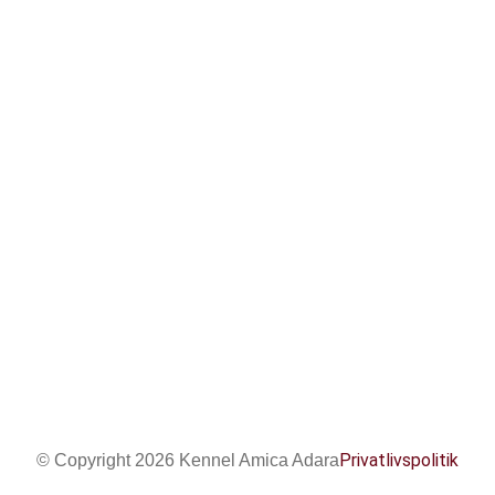
tove_jensen@hotmail.com
Viborgvej 343, 8920 Randers NV
Privatlivspolitik
© Copyright 2026 Kennel Amica Adara