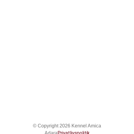
+45 2876 4536
tove_jensen@hotmail.com
Viborgvej 343, 8920 Randers NV
Find os på sociale medier
© Copyright 2026 Kennel Amica
Privatlivspolitik
Adara